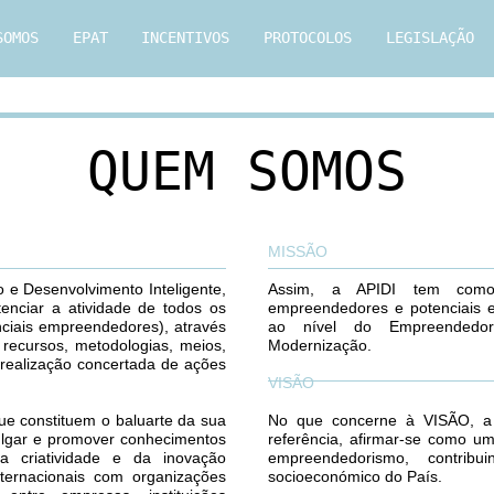
SOMOS
EPAT
INCENTIVOS
PROTOCOLOS
LEGISLAÇÃO
QUEM SOMOS
MISSÃO
 e Desenvolvimento Inteligente,
Assim, a APIDI tem como 
nciar a atividade de todos os
empreendedores e potenciais 
iais empreendedores), através
ao nível do Empreendedo
recursos, metodologias, meios,
Modernização.
 realização concertada de ações
VISÃO
 constituem o baluarte da sua
No que concerne à VISÃO, a 
vulgar e promover conhecimentos
referência, afirmar-se como u
 criatividade e da inovação
empreendedorismo, contrib
internacionais com organizações
socioeconómico do País.