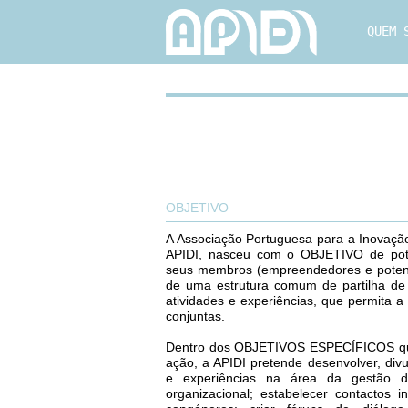
QUEM 
OBJETIVO
A Associação Portuguesa para a Inovação
APIDI, nasceu com o OBJETIVO de pote
seus membros (empreendedores e potenc
de uma estrutura comum de partilha de 
atividades e experiências, que permita a
conjuntas.
Dentro dos OBJETIVOS ESPECÍFICOS que
ação, a APIDI pretende desenvolver, di
e experiências na área da gestão da
organizacional; estabelecer contactos 