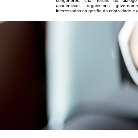
congéneres; criar fóruns de diálogo 
académicas, organismos governam
interessadas na gestão da criatividade e 